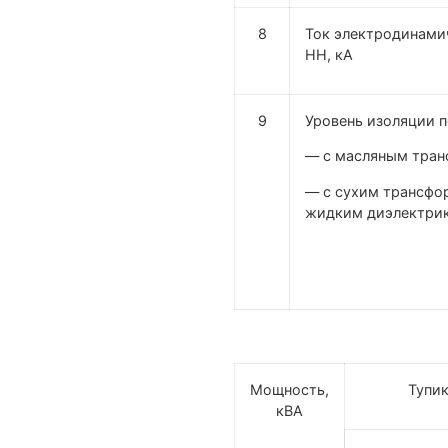
8
Ток электродинами
НН, кА
9
Уровень изоляции п
— с масляным тра
— с сухим трансфо
жидким диэлектри
Мощность,
Тупи
кВА