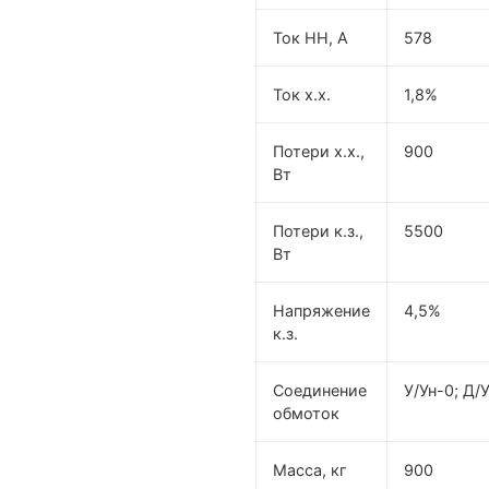
Ток НН, А
578
Ток х.х.
1,8%
Потери х.х.,
900
Вт
Потери к.з.,
5500
Вт
Напряжение
4,5%
к.з.
Соединение
У/Ун-0; Д/
обмоток
Масса, кг
900