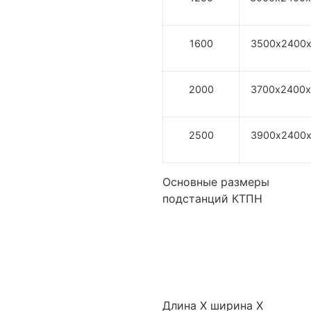
1600
3500х2400х
2000
3700х2400х
2500
3900х2400х
Основные размеры
подстанций КТПН
Длина Х ширина Х