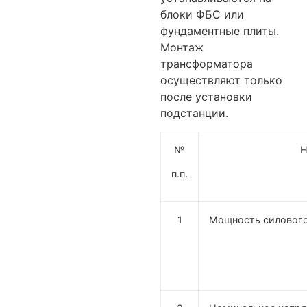
блоки ФБС или
фундаментные плиты.
Монтаж
трансформатора
осуществляют только
после установки
подстанции.
№
Н
п.п.
1
Мощность силового