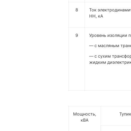
8
Ток электродинами
НН, кА
9
Уровень изоляции п
— с масляным тра
— с сухим трансфо
жидким диэлектри
Мощность,
Тупи
кВА