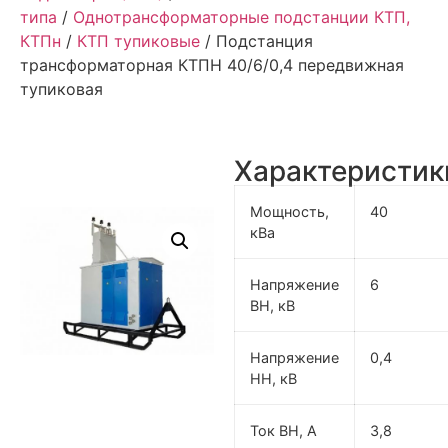
типа
/
Однотрансформаторные подстанции КТП,
КТПн
/
КТП тупиковые
/ Подстанция
трансформаторная КТПН 40/6/0,4 передвижная
тупиковая
Характеристик
Мощность,
40
кВа
Напряжение
6
ВН, кВ
Напряжение
0,4
НН, кВ
Ток ВН, А
3,8