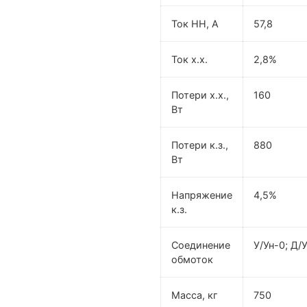
Ток НН, А
57,8
Ток х.х.
2,8%
Потери х.х.,
160
Вт
Потери к.з.,
880
Вт
Напряжение
4,5%
к.з.
Соединение
У/Ун-0; Д/
обмоток
Масса, кг
750