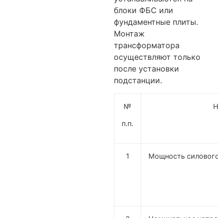
блоки ФБС или
фундаментные плиты.
Монтаж
трансформатора
осуществляют только
после установки
подстанции.
№
Н
п.п.
1
Мощность силового