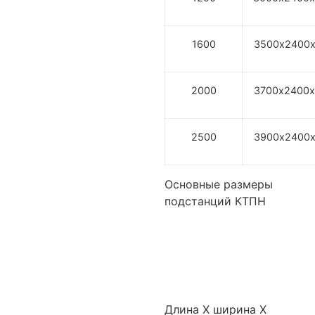
1600
3500х2400х
2000
3700х2400х
2500
3900х2400х
Основные размеры
подстанций КТПН
Длина Х ширина Х