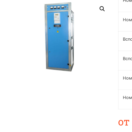
Ном
Ном
Всп
Всп
Ном
Ном
о