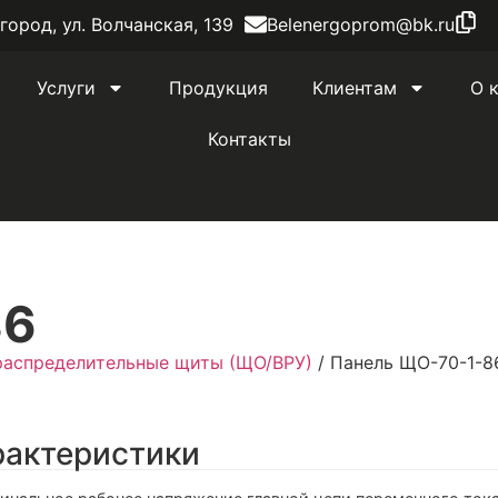
лгород, ул. Волчанская, 139
Belenergoprom@bk.ru
Услуги
Продукция
Клиентам
О 
Контакты
86
распределительные щиты (ЩО/ВРУ)
/ Панель ЩО-70-1-8
рактеристики