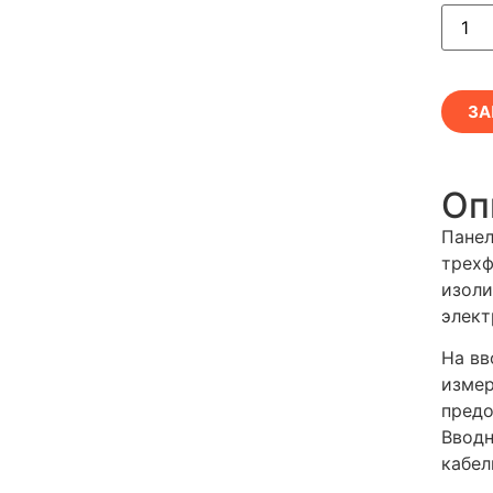
ЗА
Оп
Панел
трехф
изол
элект
На вв
измер
предо
Вводн
кабел