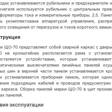
одах устанавливаются рубильники и предохранители н
чателя используется рубильник с центральным прив
форматоры тока и измерительные приборы. 2.5. Пане
ль укомплектована аппаратурой управления, распр
ого освещения от перегрузок и токов короткого замык
трукция
и ЩО-70 представляют собой сварной каркас с дверь
0 на кронштейнах располагается рама с установл
ествляется устройствами, которые устанавливаю
матическими выключателями линейных панелей осущ
ых шин в верхней части панели устанавливается кр
ли устанавливается приборная панель, которая одн
ения подходящих кабелей и проводов предусмотрен
 каркаса. Сборка панелей марки ЩО-70 в щит произв
ах панелей.
вия эксплуатации