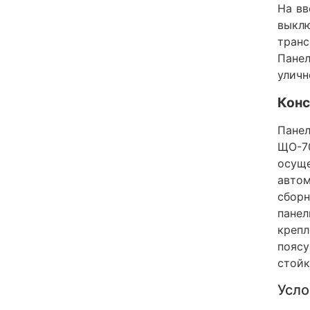
На вв
выклю
транс
Пане
уличн
Конс
Панел
ЩО-7
осущ
авто
сборн
пане
крепл
поясу
стойк
Усло