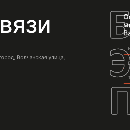
вязи
О
м
В
город, Волчанская улица,