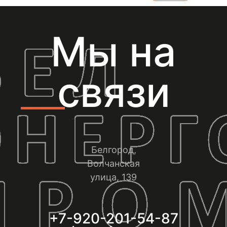
Мы на
связи
Белгород,
Волчанская
улица, 139
+7-920-201-54-87