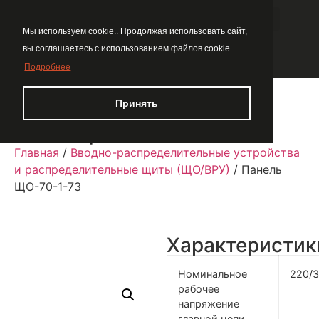
Мы используем cookie.. Продолжая использовать сайт,
вы соглашаетесь с использованием файлов cookie.
Подробнее
Принять
Панель ЩО-70-1-73
Главная
/
Вводно-распределительные устройства
и распределительные щиты (ЩО/ВРУ)
/ Панель
ЩО-70-1-73
Характеристик
Номинальное
220/
рабочее
напряжение
главной цепи