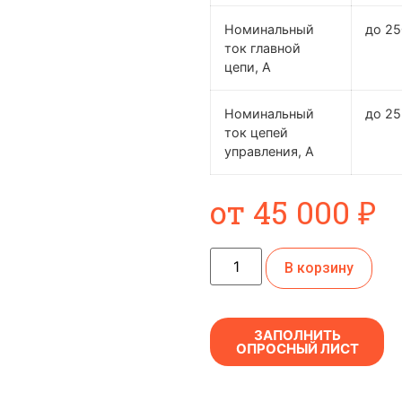
Номинальный
до 2
ток главной
цепи, А
Номинальный
до 25
ток цепей
управления, А
от
45 000
₽
В корзину
ЗАПОЛНИТЬ
ОПРОСНЫЙ ЛИСТ