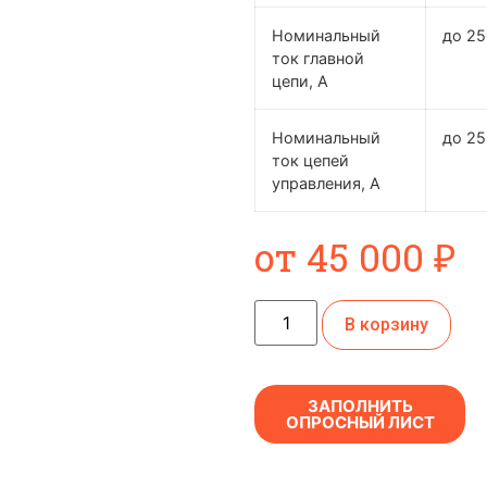
Номинальный
до 2
ток главной
цепи, А
Номинальный
до 25
ток цепей
управления, А
от
45 000
₽
В корзину
ЗАПОЛНИТЬ
ОПРОСНЫЙ ЛИСТ