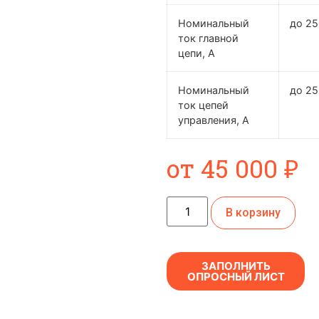
Номинальный
до 2
ток главной
цепи, А
Номинальный
до 25
ток цепей
управления, А
от
45 000
₽
В корзину
ЗАПОЛНИТЬ
ОПРОСНЫЙ ЛИСТ