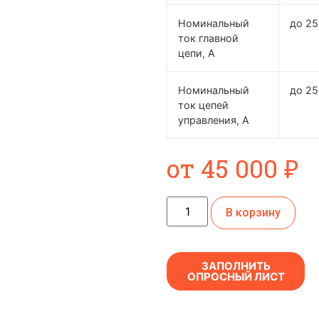
Номинальный
до 2
ток главной
цепи, А
Номинальный
до 25
ток цепей
управления, А
от
45 000
₽
В корзину
ЗАПОЛНИТЬ
ОПРОСНЫЙ ЛИСТ