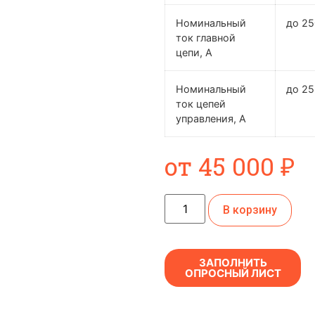
Номинальный
до 2
ток главной
цепи, А
Номинальный
до 25
ток цепей
управления, А
от
45 000
₽
В корзину
ЗАПОЛНИТЬ
ОПРОСНЫЙ ЛИСТ