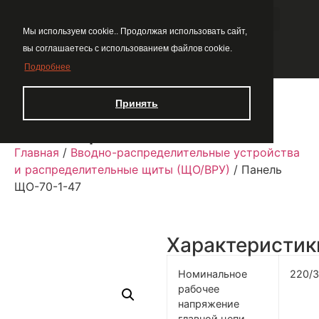
Мы используем cookie.. Продолжая использовать сайт,
вы соглашаетесь с использованием файлов cookie.
Подробнее
Принять
Панель ЩО-70-1-47
Главная
/
Вводно-распределительные устройства
и распределительные щиты (ЩО/ВРУ)
/ Панель
ЩО-70-1-47
Характеристик
Номинальное
220/
рабочее
напряжение
главной цепи