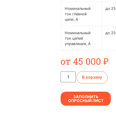
Номинальный
до 2
ток главной
цепи, А
Номинальный
до 25
ток цепей
управления, А
от
45 000
₽
В корзину
ЗАПОЛНИТЬ
ОПРОСНЫЙ ЛИСТ