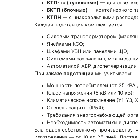
КТП-то (тупиковые)
— для ответвле
БКТП (блочные)
— контейнерного ти
КТПН
— с низковольтными распред
Каждая подстанция комплектуется:
Силовым трансформатором (маслян
Ячейками КСО;
Шкафами УВН или панелями ЩО;
Системами заземления, молниезащи
Автоматикой АВР, диспетчеризации
При
заказе подстанции
мы учитываем:
Мощность потребителей (от 25 кВА 
Класс напряжения (6 кВ или 10 кВ);
Климатическое исполнение (У1, У3, Х
Степень защиты (IP54);
Требования энергоснабжающей орга
Необходимость автоматики и диспе
Благодаря собственному производству, 
изготовления — от 10 до 25 дней. Доста