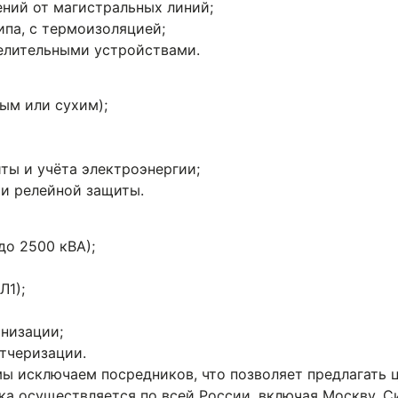
ний от магистральных линий;
па, с термоизоляцией;
елительными устройствами.
ым или сухим);
ты и учёта электроэнергии;
 и релейной защиты.
до 2500 кВА);
Л1);
низации;
тчеризации.
мы исключаем посредников, что позволяет предлагать 
вка осуществляется по всей России, включая Москву, С