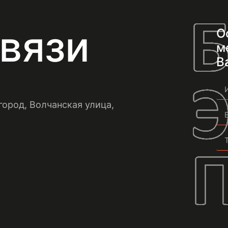
вязи
О
м
В
город, Волчанская улица,